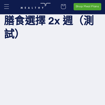
購
跳至內
物
Sho
Shop Meal Plans
容
車
膳食選擇 2x 週（測
試）